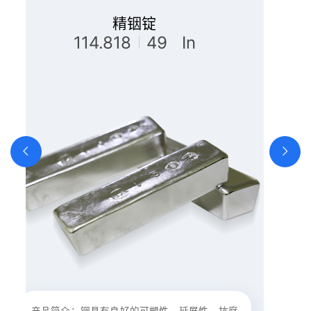
铸造用锌合金
精铟锭
精铟锭
阴极铜
银锭
114.818
114.818
63.55
107.8682
65
29 Cu
30 Zn
49 In
49 In
47 Ag
产品简介：铟具有良好的可塑性、延展性、抗腐
产品简介：铟具有良好的可塑性、延展性、抗腐
阴极铜为玫瑰红色金属，柔软，有金属光泽，富
产品简介：铸造性能好，可以压铸形状复杂，主
执行标准：GB/T 4135-2016 牌号: IC-Ag99.99