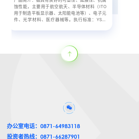
蚀性能，主要用于航空航天、半导体材料（ITO
蚀性能，主要用于航空航天、半导体材料（ITO
裕延展性，易弯曲、强度较好，有良好的导电性
要用于制造玩具、餐具、锁具、五金装饰件、电
品种规格：产品为长方形或梯形，锭重15kg+1kg
用于制造平板显示器、太阳能电池等）、电子元
用于制造平板显示器、太阳能电池等）、电子元
和导热性，铜及其化合物无磁性。阴极铜主要在
气与电子铸件、浴室配件、汽车零配件、拉链、
外形尺寸长365+20mm*宽135+20mm厚
件、光学材料、医疗器械等。执行标准：YS/T
件、光学材料、医疗器械等。执行标准：YS/T
电子、电器、造船、建筑、汽车工业、国防工业
金属扣、表壳、风扇、生活用品、家用电器、照
29+2mm；产品简介：白色金属，熔点
257-2009品种规格：外观呈长方梯形，锭重：
257-2009品种规格：外观呈长方梯形，锭重：
及各种冷凝剂等方面有特定的用途。 每片重量
相器材、音响、机电产品及零件等。执行标准：
961.78℃，沸点2162℃，延展性好，热和电的
500g±100g、1000g±100g，木箱包装，净重
500g±100g、1000g±100g，木箱包装，净重
146±5kg ，尺寸为103×105cm，平滑、整齐、
GB/T 8738-2014品种规格：ZnAl4、ZnAl3.7观
优良导体。主要用来作为货币储存、首饰及其它
20kg。年产量：60
20kg。年产量：60
美观。阴极铜产品采用永久不锈钢阴极电解技
呈长方梯形，规格尺寸为450*100*50mm左右，
装饰品
术。
锭重9~10kg，每捆100锭，采用塑钢带捆扎，净
重约为900~1000kg。年产量：5万
办公室电话：0871-64983118
投资者热线：0871-66287901